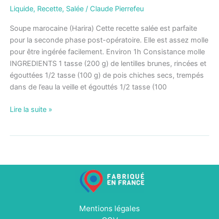
Liquide
,
Recette
,
Salée
/
Claude Pierrefeu
Soupe marocaine (Harira) Cette recette salée est parfaite
pour la seconde phase post-opératoire. Elle est assez molle
pour être ingérée facilement. Environ 1h Consistance molle
INGREDIENTS 1 tasse (200 g) de lentilles brunes, rincées et
égouttées 1/2 tasse (100 g) de pois chiches secs, trempés
dans de l’eau la veille et égouttés 1/2 tasse (100
Lire la suite »
Mentions légales