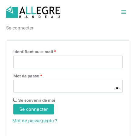
Aller
Obligatoire
Obligatoire
au
contenu
Se connecter
Identifiant ou e-mail
*
Mot de passe
*
Se souvenir de moi
Se connecter
Mot de passe perdu ?